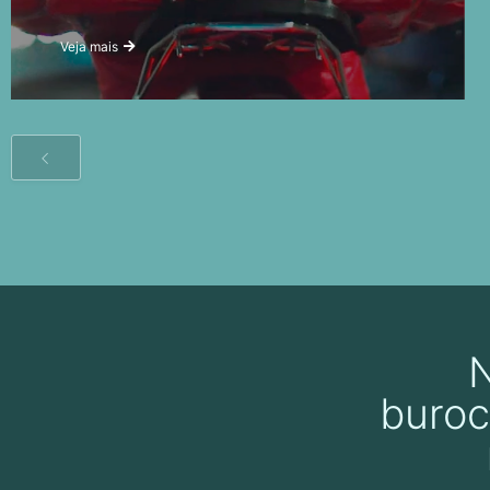
Veja mais
buroc