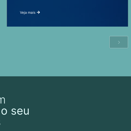
Veja mais
m
do seu
s