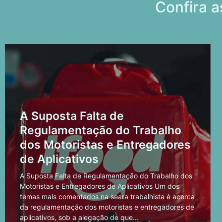
Confira a
A Suposta Falta de
Regulamentação do Trabalho
dos Motoristas e Entregadores
de Aplicativos
A Suposta Falta de Regulamentação do Trabalho dos
Motoristas e Entregadores de Aplicativos Um dos
temas mais comentados na seara trabalhista é acerca
da regulamentação dos motoristas e entregadores de
aplicativos, sob a alegação de que...