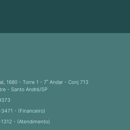
ial, 1680 - Torre 1 - 7˚ Andar - Conj 713
re - Santo André/SP
-9373
-3471 - (Financeiro)
-1312 - (Atendimento)